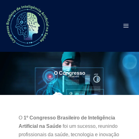
Ir
para
o
conteúdo
O Congresso
O
1º Congresso Brasileiro de Inteligência
Artificial na Saúde
foi um sucesso, reunindo
profissionais da saúde, tecnologia e inovação