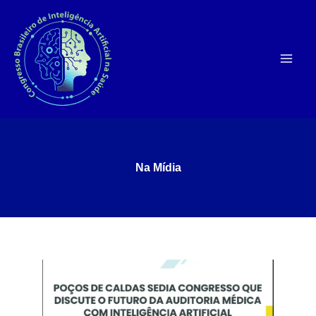
Ir
para
o
conteúdo
Na Mídia